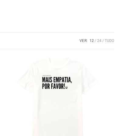
VER:
12
24
TUDO