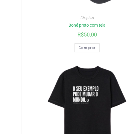
Chapéus
Boné preto com tela
R$
50,00
Comprar