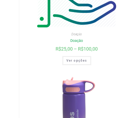
Doaçāo
Doaçāo
R$
25,00
–
R$
100,00
Ver opções